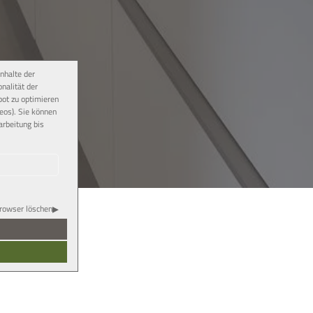
nhalte der
onalität der
bot zu optimieren
eos). Sie können
arbeitung bis
rowser löschen