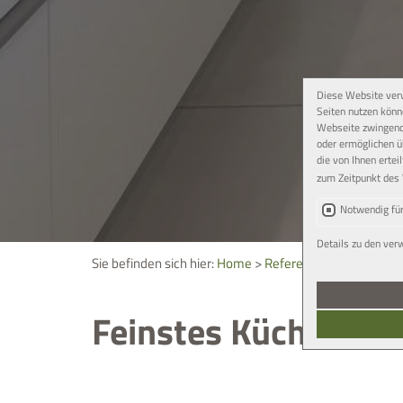
Diese Website verw
Seiten nutzen könne
Webseite zwingend 
oder ermöglichen ü
die von Ihnen ertei
zum Zeitpunkt des 
Notwendig für
Details zu den ver
Sie befinden sich hier:
Home
>
Referenzen
>
Schreiner
Feinstes Küchenha