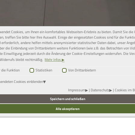
endet Cookies, um Ihnen ein komfortables Webseiten-Erlebnis zu bieten. Damit Sie die I
n, treffen Sie bitte hier Ihre Auswahl. Einige der eingesetzten Cookies sind für die Funkti
erforderlich, andere helfen mittels anonymisierter statistischer Daten dabei, unser Ange
ber die Einbindung von Drittanbietern weitere Funktionen (wie z.B. das Betrachten von Vid
lte Einwilligung jederzeit durch die Änderung der Cookie-Einstellungen widerrufen. Die Ver
Widerrufs bleibt rechtmäßig.
Mehr Infos
 die Funktion
Statistiken
Von Drittanbietern
wendeten Cookies einblenden
küchen
Impressum
|
Datenschutz
|
Cookies im B
Speichern und schließen
ndwerk
Alle akzeptieren